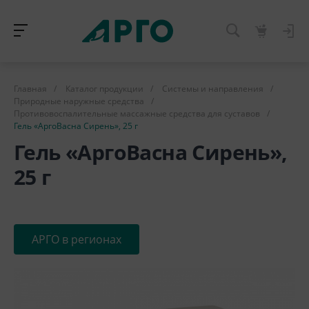
Главная
/
Каталог продукции
/
Системы и направления
/
Природные наружные средства
/
Противовоспалительные массажные средства для суставов
/
Гель «АргоВасна Сирень», 25 г
Гель «АргоВасна Сирень»,
25 г
АРГО в регионах