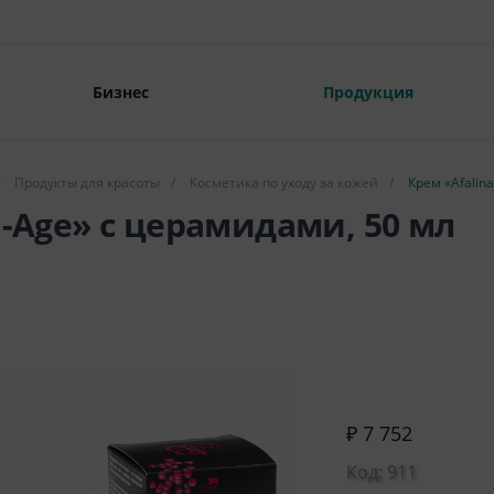
Бизнес
Продукция
Продукты для красоты
/
Косметика по уходу за кожей
/
Крем «Afalin
i-Age» с церамидами, 50 мл
₽ 7 752
Код: 911