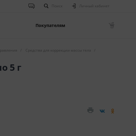
Поиск
Личный кабинет
Покупателям
равления
/
Средства для коррекции массы тела
/
о 5 г