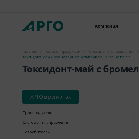
Компания
Главная
/
Каталог продукции
/
Системы и направления
/
Токсидонт-май с бромелайном и папаином, 10 саше по 5 г
Токсидонт-май с бромел
АРГО в регионах
Производители
Системы и направления
Потребителям