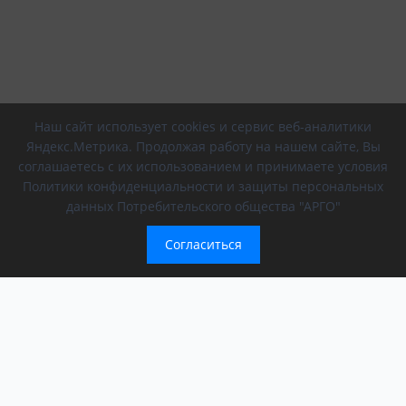
Наш сайт использует cookies и сервис веб-аналитики
Яндекс.Метрика. Продолжая работу на нашем сайте, Вы
соглашаетесь с их использованием и принимаете условия
Политики конфиденциальности и защиты персональных
данных Потребительского общества "АРГО"
Согласиться
Компания
Обращение президента
О компании
АРГО в регионах