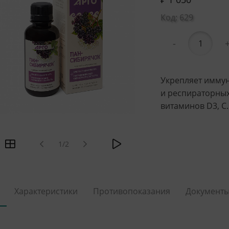
Код: 629
-
Укрепляет иммун
и респираторных
витаминов D3, С.
1/2
Характеристики
Противопоказания
Документ