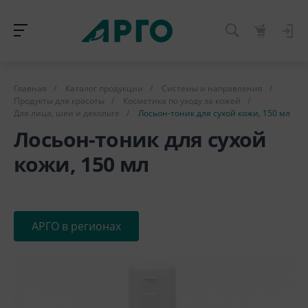
Главная
/
Каталог продукции
/
Системы и направления
/
Продукты для красоты
/
Косметика по уходу за кожей
/
Для лица, шеи и декольте
/
Лосьон-тоник для сухой кожи, 150 мл
Лосьон-тоник для сухой
кожи, 150 мл
АРГО в регионах