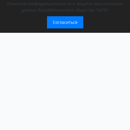
Политики конфиденциальности и защиты персональных
данных Потребительского общества "АРГО"
Согласиться
Компания
Обращение президента
О компании
АРГО в регионах
Новости
Афиша
Мероприятия АРГО
История компании
ООД «За сбережение народа»
Контакты