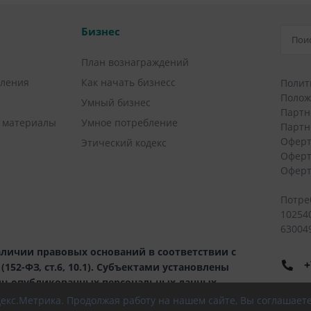
Бизнес
План вознаграждений
вления
Как начать бизнесс
Полит
Полож
Умный бизнес
Партн
 материалы
Умное потребление
Партн
Оферт
Этический кодекс
Оферт
Оферт
Потре
10254
630049
личии правовых оснований в соответствии с
+
52-ФЗ, ст.6, 10.1). Субъектами установлены
иц опубликованных персональных данных.
8
ндекс.Метрика. Продолжая работу на нашем сайте, Вы соглашает