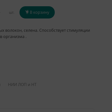
+
В корзину
шт.
х волокон, селена. Способствует стимуляции
в организма .
ы
НИИ ЛОП и НТ