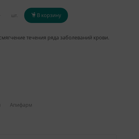
+
В корзину
шт.
смягчение течения ряда заболеваний крови.
ы
Апифарм