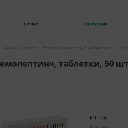
Бизнес
Продукция
Здоровое питание
/
Регуляторы систем и функций организма
/
Нап
емолептин», таблетки, 50 ш
₽ 1 116
Код: 750