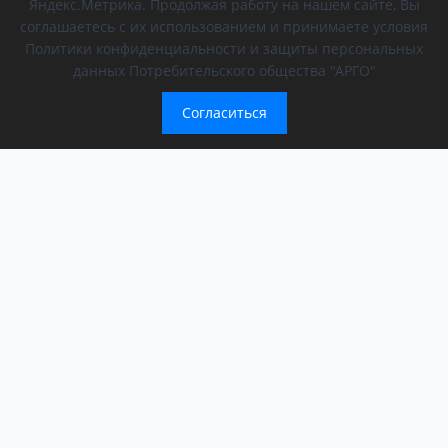
Яндекс.Метрика. Продолжая работу на нашем сайте, Вы
соглашаетесь с их использованием и принимаете условия
Политики конфиденциальности и защиты персональных
данных Потребительского общества "АРГО"
Согласиться
Компания
Обращение президента
О компании
АРГО в регионах
Новости
Афиша
Мероприятия АРГО
История компании
ООД «За сбережение народа»