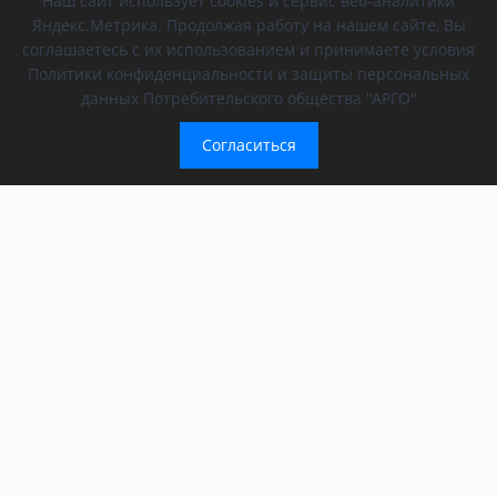
Наш сайт использует cookies и сервис веб-аналитики
Яндекс.Метрика. Продолжая работу на нашем сайте, Вы
соглашаетесь с их использованием и принимаете условия
Политики конфиденциальности и защиты персональных
данных Потребительского общества "АРГО"
Согласиться
Компания
Обращение президента
О компании
АРГО в регионах
Новости
Афиша
Мероприятия АРГО
История компании