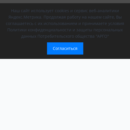
Наш сайт использует cookies и сервис веб-аналитики
Яндекс.Метрика. Продолжая работу на нашем сайте, Вы
соглашаетесь с их использованием и принимаете условия
Политики конфиденциальности и защиты персональных
данных Потребительского общества "АРГО"
Согласиться
Компания
Обращение президента
О компании
АРГО в регионах
Новости
Афиша
Мероприятия АРГО