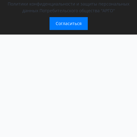
Политики конфиденциальности и защиты персональных
данных Потребительского общества "АРГО"
Согласиться
Компания
Обращение президента
О компании
АРГО в регионах
Новости
Афиша
Мероприятия АРГО
История компании
ООД «За сбережение народа»
Контакты