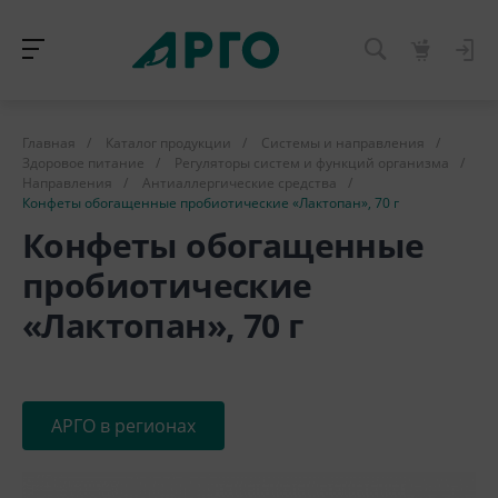
Главная
/
Каталог продукции
/
Системы и направления
/
Здоровое питание
/
Регуляторы систем и функций организма
/
Направления
/
Антиаллергические средства
/
Конфеты обогащенные пробиотические «Лактопан», 70 г
Конфеты обогащенные
пробиотические
«Лактопан», 70 г
АРГО в регионах