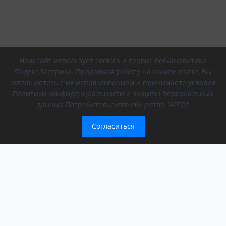
Наш сайт использует cookies и сервис веб-аналитики
Яндекс.Метрика. Продолжая работу на нашем сайте, Вы
соглашаетесь с их использованием и принимаете условия
Политики конфиденциальности и защиты персональных
данных Потребительского общества "АРГО"
Согласиться
Компания
Обращение президента
О компании
АРГО в регионах