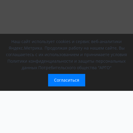
Наш сайт использует cookies и сервис веб-аналитики
Яндекс.Метрика. Продолжая работу на нашем сайте, Вы
соглашаетесь с их использованием и принимаете условия
Политики конфиденциальности и защиты персональных
данных Потребительского общества "АРГО"
Согласиться
Компания
Обращение президента
О компании
АРГО в регионах