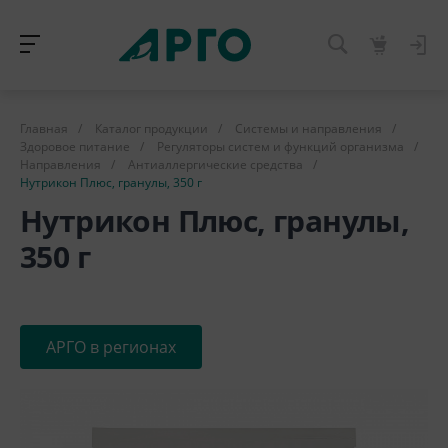
Главная
/
Каталог продукции
/
Системы и направления
/
Здоровое питание
/
Регуляторы систем и функций организма
/
Направления
/
Антиаллергические средства
/
Нутрикон Плюс, гранулы, 350 г
Нутрикон Плюс, гранулы,
350 г
АРГО в регионах